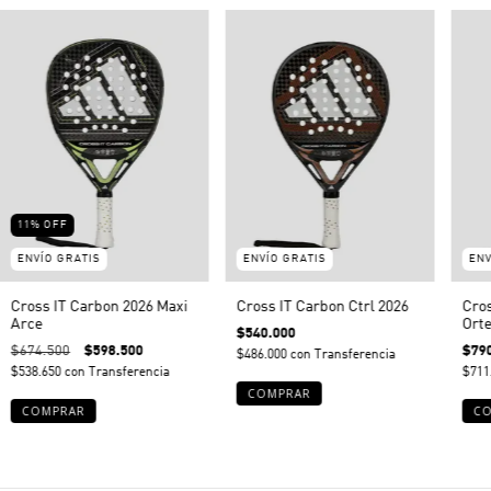
11
%
OFF
ENVÍO GRATIS
ENVÍO GRATIS
ENV
Cross IT Carbon 2026 Maxi
Cross IT Carbon Ctrl 2026
Cros
Arce
Ort
$540.000
$674.500
$598.500
$79
$486.000
con
Transferencia
$538.650
con
Transferencia
$711