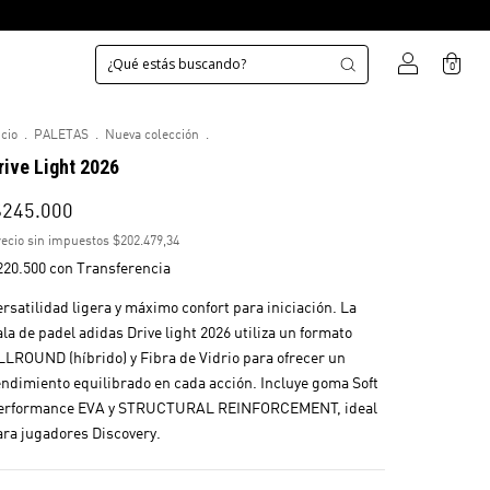
0
icio
.
PALETAS
.
Nueva colección
.
rive Light 2026
$245.000
ecio sin impuestos
$202.479,34
220.500
con
Transferencia
ersatilidad ligera y máximo confort para iniciación. La
ala de padel adidas Drive light 2026 utiliza un formato
LLROUND (híbrido) y Fibra de Vidrio para ofrecer un
endimiento equilibrado en cada acción. Incluye goma Soft
erformance EVA y STRUCTURAL REINFORCEMENT, ideal
ara jugadores Discovery.