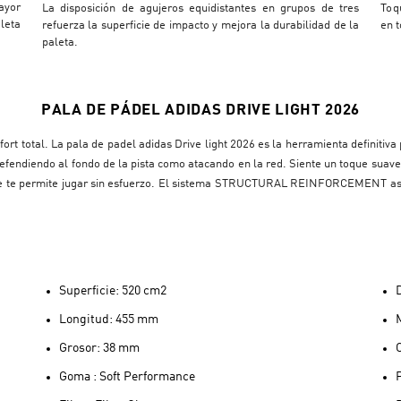
ayor
La disposición de agujeros equidistantes en grupos de tres
Toq
leta
refuerza la superficie de impacto y mejora la durabilidad de la
en t
paleta.
PALA DE PÁDEL ADIDAS DRIVE LIGHT 2026
nfort total. La pala de padel adidas Drive light 2026 es la herramienta definit
efendiendo al fondo de la pista como atacando en la red. Siente un toque suave
 que te permite jugar sin esfuerzo. El sistema STRUCTURAL REINFORCEMENT as
Superficie: 520 cm2
Longitud: 455 mm
Grosor: 38 mm
Goma : Soft Performance