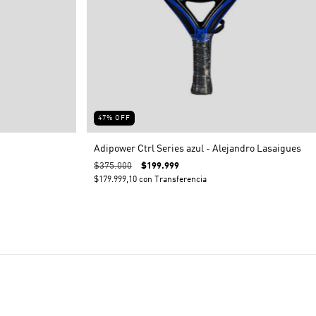
47
%
OFF
Adipower Ctrl Series azul - Alejandro Lasaigues
$375.000
$199.999
$179.999,10
con
Transferencia