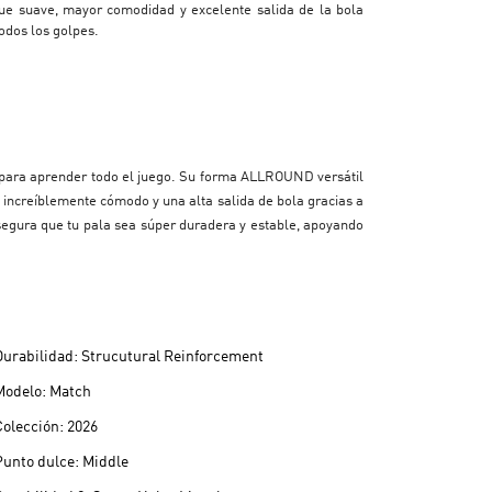
ue suave, mayor comodidad y excelente salida de la bola
odos los golpes.
iva para aprender todo el juego. Su forma ALLROUND versátil
 increíblemente cómodo y una alta salida de bola gracias a
egura que tu pala sea súper duradera y estable, apoyando
Durabilidad: Strucutural Reinforcement
Modelo: Match
Colección: 2026
Punto dulce: Middle