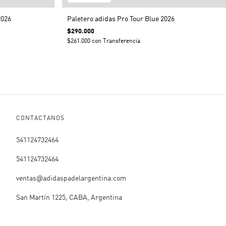
2026
Paletero adidas Pro Tour Blue 2026
$290.000
$261.000
con
Transferencia
CONTACTANOS
541124732464
541124732464
ventas@adidaspadelargentina.com
San Martín 1225, CABA, Argentina