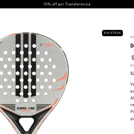
10% off por Transferencia
SIN STOCK
In
D
Pr
$
V
p
A
r
P
p