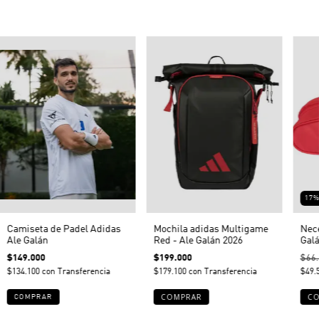
17
Camiseta de Padel Adidas
Mochila adidas Multigame
Nece
Ale Galán
Red - Ale Galán 2026
Galá
$149.000
$199.000
$66
$134.100
con
Transferencia
$179.100
con
Transferencia
$49.
COMPRAR