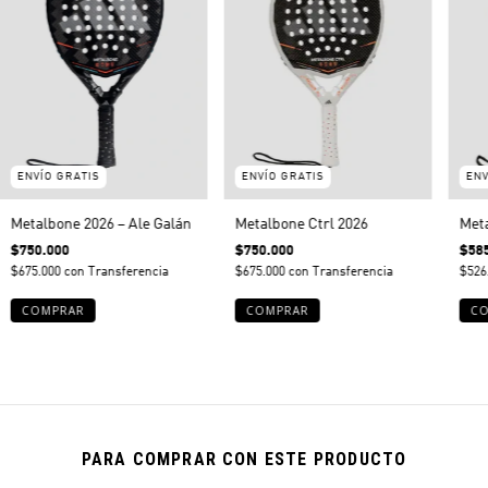
ENVÍO GRATIS
ENVÍO GRATIS
ENV
Metalbone 2026 – Ale Galán
Metalbone Ctrl 2026
Meta
$750.000
$750.000
$58
$675.000
con
Transferencia
$675.000
con
Transferencia
$526
PARA COMPRAR CON ESTE PRODUCTO