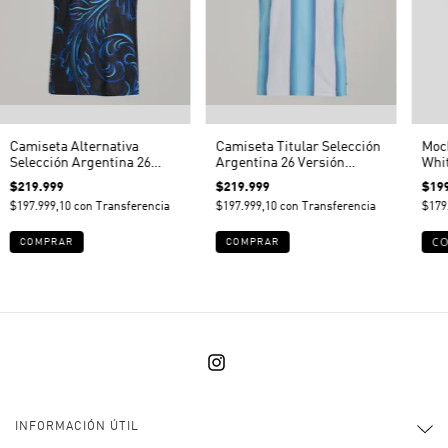
Camiseta Alternativa
Camiseta Titular Selección
Moc
Selección Argentina 26
Argentina 26 Versión
Whi
Versión Jugador
Jugador
$219.999
$219.999
$19
$197.999,10
con
Transferencia
$197.999,10
con
Transferencia
$179
COMPRAR
COMPRAR
INFORMACIÓN ÚTIL