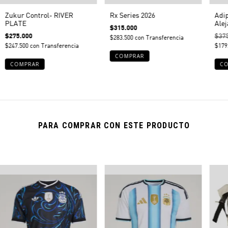
Zukur Control- RIVER
Rx Series 2026
Adip
PLATE
Ale
$315.000
$275.000
$37
$283.500
con
Transferencia
$247.500
con
Transferencia
$179
PARA COMPRAR CON ESTE PRODUCTO